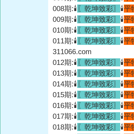
008期:🕯
〖乾坤致彩〗
🕯
平
009期:🕯
〖乾坤致彩〗
🕯
平
010期:🕯
〖乾坤致彩〗
🕯
平
011期:🕯
〖乾坤致彩〗
🕯
平
311066.com
012期:🕯
〖乾坤致彩〗
🕯
平
013期:🕯
〖乾坤致彩〗
🕯
平
014期:🕯
〖乾坤致彩〗
🕯
平
015期:🕯
〖乾坤致彩〗
🕯
平
016期:🕯
〖乾坤致彩〗
🕯
平
017期:🕯
〖乾坤致彩〗
🕯
平
018期:🕯
〖乾坤致彩〗
🕯
平