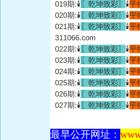
019期:🕯
〖乾坤致彩〗
🕯
平
020期:🕯
〖乾坤致彩〗
🕯
平
021期:🕯
〖乾坤致彩〗
🕯
平
311066.com
022期:🕯
〖乾坤致彩〗
🕯
平
023期:🕯
〖乾坤致彩〗
🕯
平
024期:🕯
〖乾坤致彩〗
🕯
平
025期:🕯
〖乾坤致彩〗
🕯
平
026期:🕯
〖乾坤致彩〗
🕯
平
027期:🕯
〖乾坤致彩〗
🕯
平
最早公开网址：
www