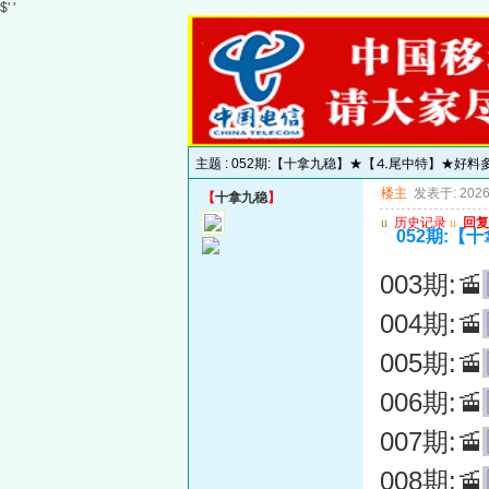
$' '
主题 :
052期:【十拿九稳】★【⒋尾中特】★好料
楼主
发表于: 2026-
【
十拿九稳
】
u
历史记录
u
回复
052期:
003期:🚡
004期:🚡
005期:🚡
006期:🚡
007期:🚡
008期:🚡