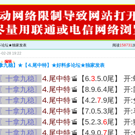
多论坛★独家发表
阅读
158731
次
02-28 19:22
u
编辑
u
【十拿九稳】★【⒋尾中特】★好料多论坛★独家发表
〖十拿九稳〗
⒋尾中特
🚡【6.
3
.5.0尾】 开
〖十拿九稳〗
⒋尾中特
🚡【8.9.6.4尾】 开
〖十拿九稳〗
⒋尾中特
🚡【4.2.
7
.9尾】 开
〖十拿九稳〗
⒋尾中特
🚡【7.0.5.3尾】 开
〖十拿九稳〗
⒋尾中特
🚡【5.2.3.
6
尾】 开:
〖十拿九稳〗
⒋尾中特
🚡【4.9.0.
7
尾】 开: