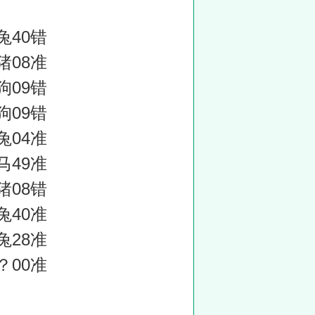
:兔40错
猪08准
:狗09错
:狗09错
:兔04准
:马49准
:猪08错
:兔40准
兔28准
:？00准