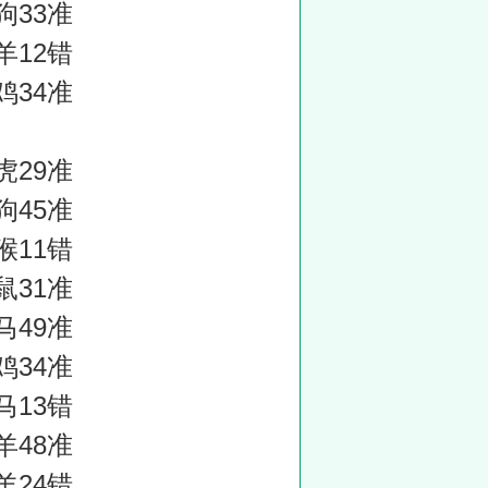
:狗33准
:羊12错
:鸡34准
:虎29准
:狗45准
:猴11错
:鼠31准
马49准
鸡34准
:马13错
羊48准
:羊24错