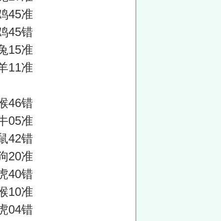
:鸡45准
:鸡45错
:兔15准
:羊11准
:猴46错
:牛05准
:鼠42错
狗20准
:虎40错
:猴10准
:虎04错