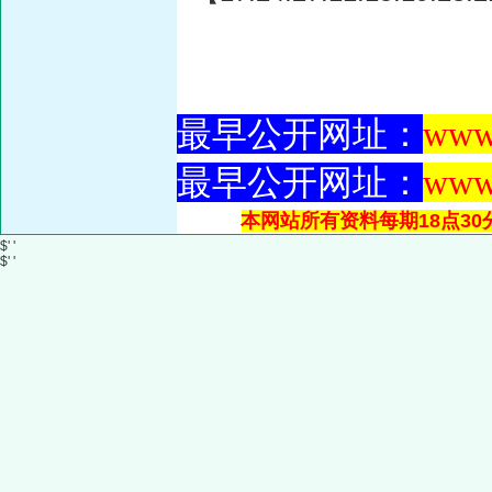
最早公开网址：
www
最早公开网址：
www
本网站所有资料每期18点30
$' '
$' '