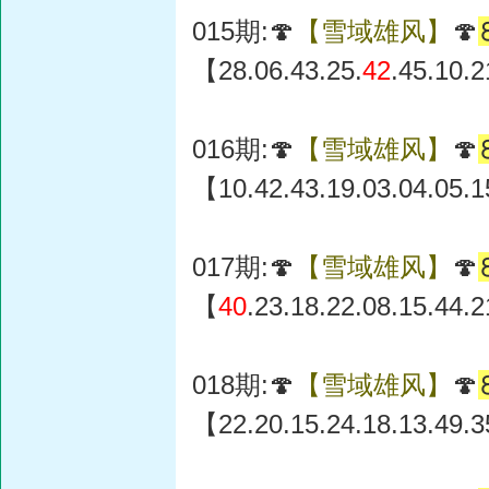
015期:🍄
【雪域雄风】
🍄
【28.06.43.25.
42
.45.10.
016期:🍄
【雪域雄风】
🍄
【10.42.43.19.03.04.05.
017期:🍄
【雪域雄风】
🍄
【
40
.23.18.22.08.15.44.
018期:🍄
【雪域雄风】
🍄
【22.20.15.24.18.13.49.