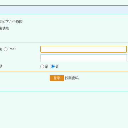
有如下几个原因:
索功能
户名
Email
录
是
否
找回密码