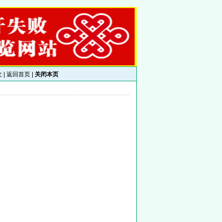
 |
返回首页
|
关闭本页