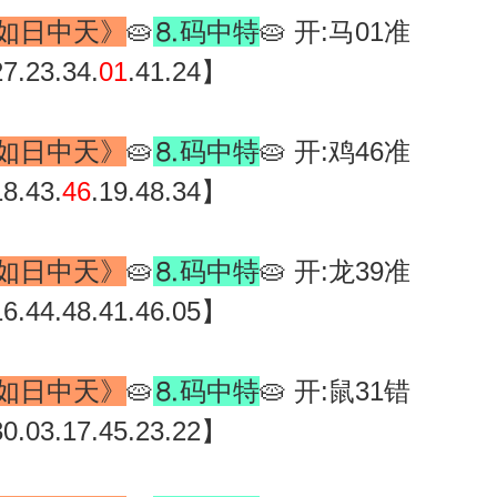
如日中天》
🥧
⒏码中特
🥧 开:马01准
7.23.34.
01
.41.24】
如日中天》
🥧
⒏码中特
🥧 开:鸡46准
8.43.
46
.19.48.34】
如日中天》
🥧
⒏码中特
🥧 开:龙39准
16.44.48.41.46.05】
如日中天》
🥧
⒏码中特
🥧 开:鼠31错
0.03.17.45.23.22】