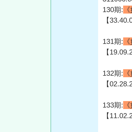
130期:
《
【33.40.0
131期:
《
【19.09.2
132期:
《
【02.28.2
133期:
《
【11.02.2