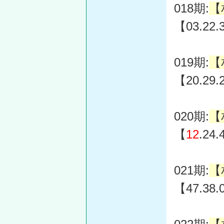
018期:
【
【03.22.3
019期:
【
【20.29.2
020期:
【
【
12
.24.
021期:
【
【47.38.0