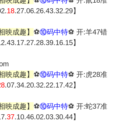
相映成趣】
⚽
⑩码中特
⚽ 开:鼠18准
2.
18
.27.06.26.43.32.29】
相映成趣】
⚽
⑩码中特
⚽ 开:羊47错
2.43.17.27.28.39.16.15】
com
相映成趣】
⚽
⑩码中特
⚽ 开:虎28准
28
.07.34.20.32.22.17.42】
相映成趣】
⚽
⑩码中特
⚽ 开:蛇37准
7.
37
.10.46.02.03.30.44】