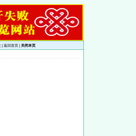
 |
返回首页
|
关闭本页