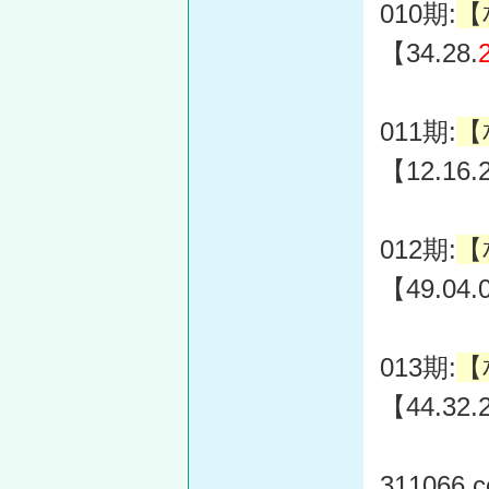
010期:
【
【34.28.
011期:
【
【12.16.2
012期:
【
【49.04.0
013期:
【
【44.32.2
311066.