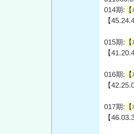
014期:
【
【45.24.4
015期:
【
【41.20.4
016期:
【
【42.25.0
017期:
【
【46.03.3