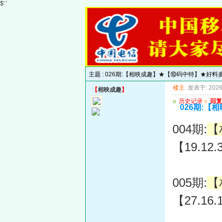
$' '
主题 :
026期:【相映成趣】★【⑩码中特】★好料
楼主
发表于: 2026-
【
相映成趣
】
u
历史记录
u
回复
026期:
004期:
【
【19.12.3
005期:
【
【27.16.1