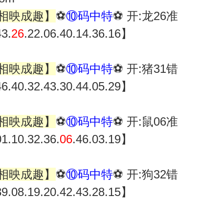
相映成趣】
⚽
⑩码中特
⚽ 开:龙26准
3.
26
.22.06.40.14.36.16】
相映成趣】
⚽
⑩码中特
⚽ 开:猪31错
6.40.32.43.30.44.05.29】
相映成趣】
⚽
⑩码中特
⚽ 开:鼠06准
1.10.32.36.
06
.46.03.19】
相映成趣】
⚽
⑩码中特
⚽ 开:狗32错
9.08.19.20.42.43.28.15】