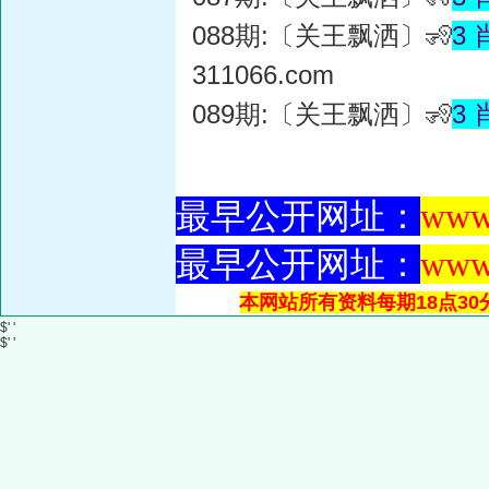
088期:〔关王飘洒〕🧏
3
311066.com
089期:〔关王飘洒〕🧏
3
最早公开网址：
www
最早公开网址：
www
本网站所有资料每期18点30
$' '
$' '