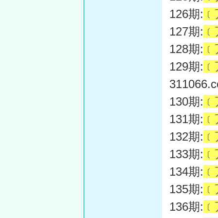
126期:
﹝
127期:
﹝
128期:
﹝
129期:
﹝
311066.
130期:
﹝
131期:
﹝
132期:
﹝
133期:
﹝
134期:
﹝
135期:
﹝
136期:
﹝