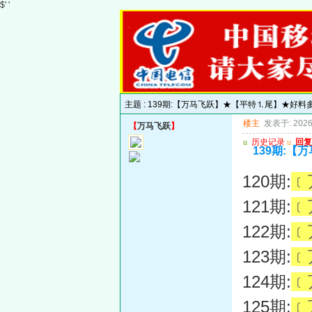
$' '
主题 :
139期:【万马飞跃】★【平特⒈尾】★好料
楼主
发表于: 2026-
【
万马飞跃
】
u
历史记录
u
回复
139期:
120期:
﹝
121期:
﹝
122期:
﹝
123期:
﹝
124期:
﹝
125期:
﹝