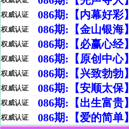
086期:【先声夺人
权威认证
086期:【内幕好彩
权威认证
086期:【金山银海
权威认证
086期:【必赢心经
权威认证
086期:【原创中心
权威认证
086期:【兴致勃勃
权威认证
086期:【安顺太保
权威认证
086期:【出生富贵
权威认证
086期:【爱的简单
权威认证