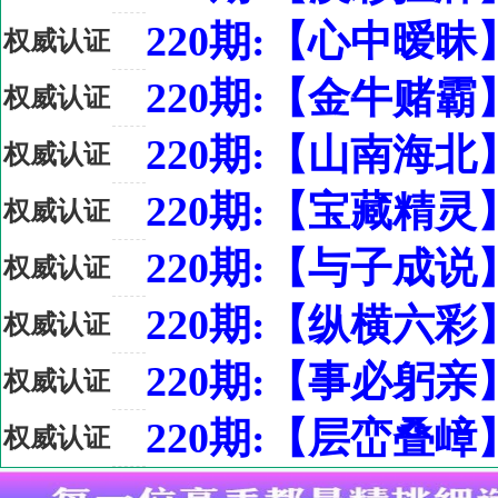
220期:【心中暧昧
权威认证
220期:【金牛赌霸
权威认证
220期:【山南海北
权威认证
220期:【宝藏精灵
权威认证
220期:【与子成说
权威认证
220期:【纵横六彩
权威认证
220期:【事必躬亲
权威认证
220期:【层峦叠嶂
权威认证