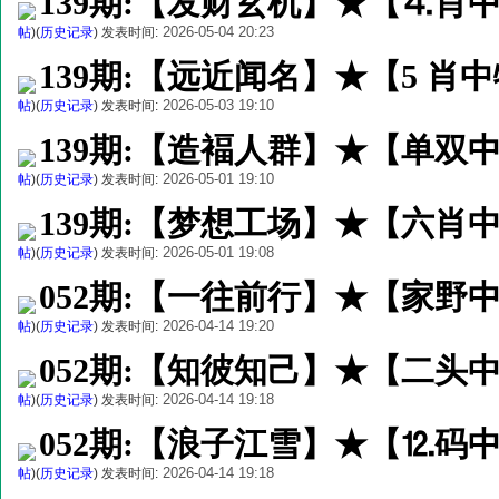
139期:【发财玄机】★【⒋
2026-05-04 20:23
帖
)(
历史记录
) 发表时间:
139期:【远近闻名】★【5 
2026-05-03 19:10
帖
)(
历史记录
) 发表时间:
139期:【造褔人群】★【单
2026-05-01 19:10
帖
)(
历史记录
) 发表时间:
139期:【梦想工场】★【六
2026-05-01 19:08
帖
)(
历史记录
) 发表时间:
052期:【一往前行】★【家
2026-04-14 19:20
帖
)(
历史记录
) 发表时间:
052期:【知彼知己】★【二
2026-04-14 19:18
帖
)(
历史记录
) 发表时间:
052期:【浪子江雪】★【⒓
2026-04-14 19:18
帖
)(
历史记录
) 发表时间: