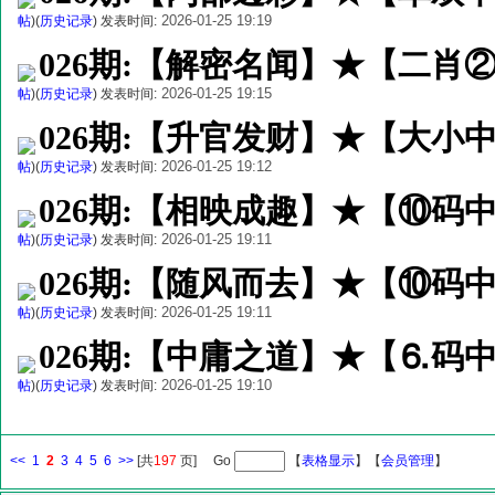
2026-01-25 19:19
帖
)(
历史记录
) 发表时间:
026期:【解密名闻】★【二
2026-01-25 19:15
帖
)(
历史记录
) 发表时间:
026期:【升官发财】★【大
2026-01-25 19:12
帖
)(
历史记录
) 发表时间:
026期:【相映成趣】★【⑩
2026-01-25 19:11
帖
)(
历史记录
) 发表时间:
026期:【随风而去】★【⑩
2026-01-25 19:11
帖
)(
历史记录
) 发表时间:
026期:【中庸之道】★【⒍
2026-01-25 19:10
帖
)(
历史记录
) 发表时间:
<<
1
2
3
4
5
6
>>
[共
197
页] Go
【
表格显示
】【
会员管理
】